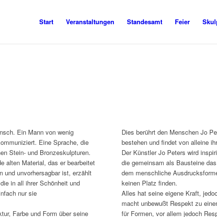
Start
Veranstaltungen
Standesamt
Feier
Skul
mensch. Ein Mann von wenig
Dies berührt den Menschen Jo Pet
kommuniziert. Eine Sprache, die
bestehen und findet von alleine i
nen Stein- und Bronzeskulpturen.
Der Künstler Jo Peters wird insp
 alten Material, das er bearbeitet
die gemeinsam als Bausteine das 
 und unvorhersagbar ist, erzählt
dem menschliche Ausdrucksforme
die in all ihrer Schönheit und
keinen Platz finden.
infach nur sie
Alles hat seine eigene Kraft, jedo
macht unbewußt Respekt zu einem
uktur, Farbe und Form über seine
für Formen, vor allem jedoch Resp